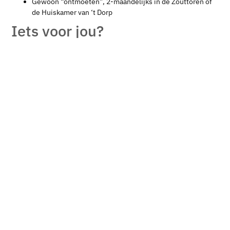
Gewoon “ontmoeten”, 2-maandelijks in de Zouttoren of
de Huiskamer van ‘t Dorp
Iets voor jou?
Komen kijken, kennismaken of je aansluiten? Kom naar onze 2-
maandelijkse bijeenkomst (zie activiteiten) of stuur een mail
naar
info@beeldendboekelo.nl
Wat vragen we dan van jou?
dat je in Boekelo, Usselo, of Twekkelo woont, gewoond
hebt of er geboren bent,
dat je actief deelneemt aan creatieve en kunstzinnige
activiteiten in Boekelo, Usselo of Twekkelo,
dat je een actieve bijdrage levert – naar vermogen – aan
onze activiteiten, bijvoorbeeld via één van de commissies
of werkgroepen,
dat je een eigen bijdrage van € 60,– betaalt.