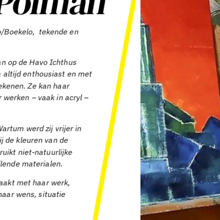
Polman
lo/Boekelo, tekende en
n op de Havo Ichthus
 altijd enthousiast en met
 tekenen. Ze kan haar
r werken – vaak in acryl –
artum werd zij vrijer in
ij de kleuren van de
uikt niet-natuurlijke
llende materialen.
aakt met haar werk,
naar wens, situatie